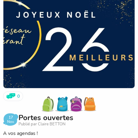
bassines, des cordages/sangles, des chaises/tabourets, des
sacs en toile de jute, des gouttières, des pinces de
chantier...
Nous avons déjà du matériel à l'école. Vous pourrez trouver
en pièce jointe une liste du matériel à apporter après les
vacances de février.
D'avance merci de votre aide !
0
Portes ouvertes
17
Nov.
Publié par Claire BETTON
A vos agendas !