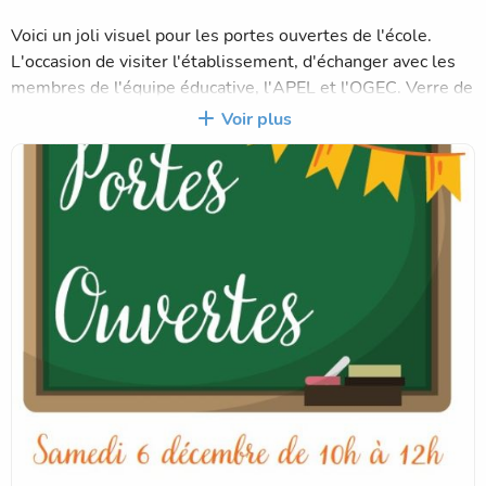
Voici un joli visuel pour les portes ouvertes de l'école.
L'occasion de visiter l'établissement, d'échanger avec les
membres de l'équipe éducative, l'APEL et l'OGEC. Verre de
l'amitié offert par l'APEL à l'issue de la visite.
Voir plus
Inscriptions pour la rentrée scolaire 2026-2027
Pré-inscriptions possibles par mail à :
eco35.notre-
dame.bais@enseignement-catholique.bzh
, en indiquant le
nom et le prénom de l'enfant, sa date de naissance ainsi
que vos coordonnées.
Au plaisir de vous rencontrer.
L'équipe éducative de l'école Notre Dame d'Alliance,
l'APEL et l'OGEC.