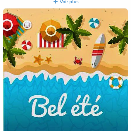
flambeau à Mme LE PORT qui vous adressera un mail le
Voir plus
vendredi 28/08 en soirée pour les petites nouvelles de
rentrée.
L'équipe éducative, les bureaux de l'APEL et de l'OGEC
ainsi que la direction vous souhaitent de très belles
vacances.
Au plaisir de vous retrouver le lundi 31 août pour une
nouvelle année scolaire.