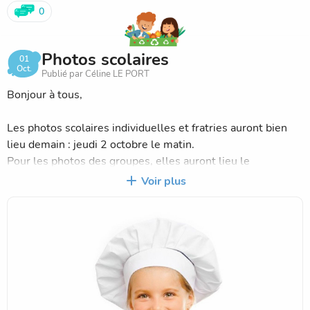
0
Photos scolaires
01
Oct.
Publié par Céline LE PORT
Bonjour à tous,
Les photos scolaires individuelles et fratries auront bien
lieu demain : jeudi 2 octobre le matin.
Pour les photos des groupes, elles auront lieu le
lendemain : vendredi 3 octobre le matin.
Voir plus
Cette année, pas de "dress code" particulier pour vos
enfants. L'équipe enseignante se charge de prévoir les
accessoires sur le thème de l'alimentation.