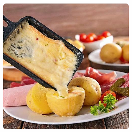
Pour les enfants de CP/CE1 partis en classe poney, le bon
de commande vous sera remis par la maman de Timoté
Dufrène (CE1) à l'arrivée du car.
Merci d'avance pour votre participation.
Grâce à vous, nous pourrons continuer l'entretien et les
divers projets travaux de l'école notamment la construction
d'une 8ème classe.😉
Bien à vous,
Les membres de l'OGEC