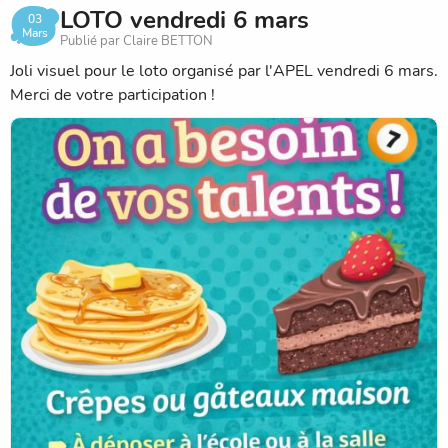
LOTO vendredi 6 mars
Ces changements ont été votés en conseil d'établissement
03
Mars
Publié par Claire BETTON
cette année.
Joli visuel pour le loto organisé par l'APEL vendredi 6 mars.
Merci de votre participation !